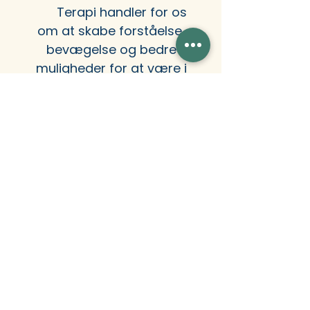
Terapi handler for os
om at skabe forståelse,
bevægelse og bedre
muligheder for at være i
relation – til sig selv og
andre.
Kontakt Os
Læs vores
Privatlivspolitik​